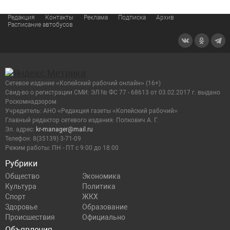
Редакция
Контакты
Реклама
Подписка
Архив
Расписание автобусов
Сетевое издание «Копейский рабочий онлайн» (16+)
Cвид-во о регистрации СМИ: ЭЛ № ФС 77 - 68613 от 03.02.2017 г. выдано
Роскомнадзором
Учредитель: АНО «Редакция газеты «Копейский рабочий»
Главный редактор сетевого издания: Попкович А. Г.
Эл. адрес:
kr-manager@mail.ru
Телефон: 8(35139) 3-71-09
Режим работы: ПН - ПТ с 9:00 до 18:00
Рубрики
Общество
Экономика
Культура
Политика
Спорт
ЖКХ
Здоровье
Образование
Происшествия
Официально
Объявления