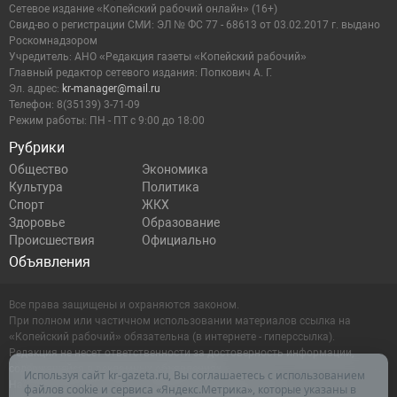
Сетевое издание «Копейский рабочий онлайн» (16+)
Cвид-во о регистрации СМИ: ЭЛ № ФС 77 - 68613 от 03.02.2017 г. выдано
Роскомнадзором
Учредитель: АНО «Редакция газеты «Копейский рабочий»
Главный редактор сетевого издания: Попкович А. Г.
Эл. адрес:
kr-manager@mail.ru
Телефон: 8(35139) 3-71-09
Режим работы: ПН - ПТ с 9:00 до 18:00
Рубрики
Общество
Экономика
Культура
Политика
Спорт
ЖКХ
Здоровье
Образование
Происшествия
Официально
Объявления
Все права защищены и охраняются законом.
При полном или частичном использовании материалов ссылка на
«Копейский рабочий» обязательна (в интернете - гиперссылка).
Редакция не несет ответственности за достоверность информации,
содержащейся в рекламных объявлениях.
Используя сайт kr-gazeta.ru, Вы соглашаетесь с использованием
Настоящий ресурс может содержать материалы 16+
файлов cookie и сервиса «Яндекс.Метрика», которые указаны в