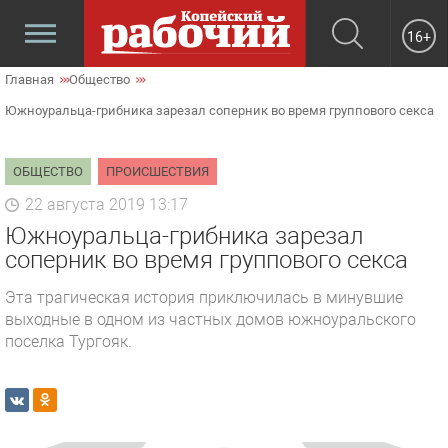
16+
Главная
Общество
Южноуральца-грибника зарезал соперник во время группового секса
ОБЩЕСТВО
ПРОИСШЕСТВИЯ
22 августа 2019 13:17
Южноуральца-грибника зарезал
соперник во время группового секса
Эта трагическая история приключилась в минувшие
выходные в одном из частных домов южноуральского
поселка Тургояк.