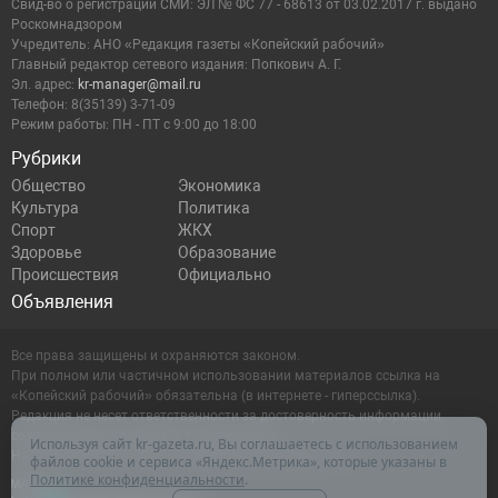
Cвид-во о регистрации СМИ: ЭЛ № ФС 77 - 68613 от 03.02.2017 г. выдано
Роскомнадзором
Учредитель: АНО «Редакция газеты «Копейский рабочий»
Главный редактор сетевого издания: Попкович А. Г.
Эл. адрес:
kr-manager@mail.ru
Телефон: 8(35139) 3-71-09
Режим работы: ПН - ПТ с 9:00 до 18:00
Рубрики
Общество
Экономика
Культура
Политика
Спорт
ЖКХ
Здоровье
Образование
Происшествия
Официально
Объявления
Все права защищены и охраняются законом.
При полном или частичном использовании материалов ссылка на
«Копейский рабочий» обязательна (в интернете - гиперссылка).
Редакция не несет ответственности за достоверность информации,
содержащейся в рекламных объявлениях.
Используя сайт kr-gazeta.ru, Вы соглашаетесь с использованием
Настоящий ресурс может содержать материалы 16+
файлов cookie и сервиса «Яндекс.Метрика», которые указаны в
Политике конфиденциальности
.