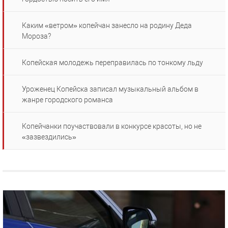
Каким «ветром» копейчан занесло на родину Деда
Мороза?
Копейская молодежь переправилась по тонкому льду
Уроженец Копейска записал музыкальный альбом в
жанре городского романса
Копейчанки поучаствовали в конкурсе красоты, но не
«зазвездились»