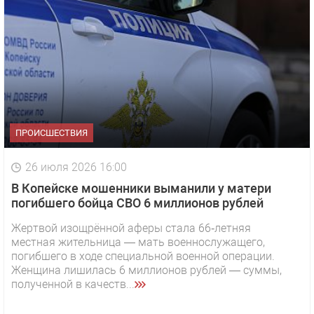
ПРОИСШЕСТВИЯ
26 июля 2026 16:00
В Копейске мошенники выманили у матери
погибшего бойца СВО 6 миллионов рублей
Жертвой изощрённой аферы стала 66‑летняя
местная жительница — мать военнослужащего,
погибшего в ходе специальной военной операции.
Женщина лишилась 6 миллионов рублей — суммы,
полученной в качеств...