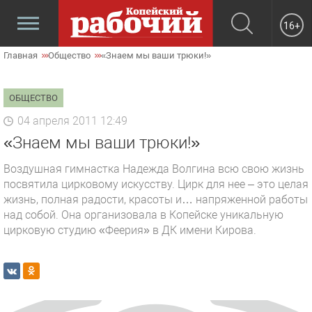
16+
Главная
Общество
«Знаем мы ваши трюки!»
ОБЩЕСТВО
04 апреля 2011 12:49
«Знаем мы ваши трюки!»
Воздушная гимнастка Надежда Волгина всю свою жизнь
посвятила цирковому искусству. Цирк для нее – это целая
жизнь, полная радости, красоты и… напряженной работы
над собой. Она организовала в Копейске уникальную
цирковую студию «Феерия» в ДК имени Кирова.