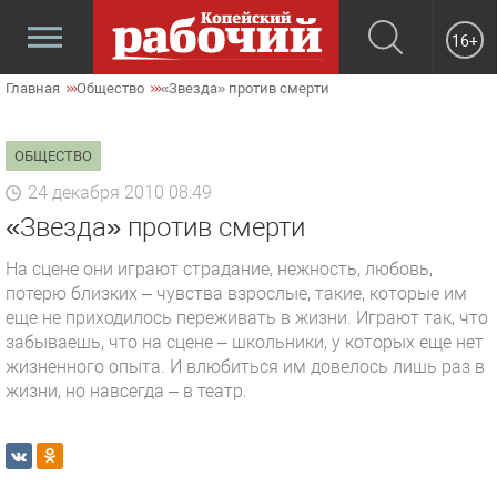
16+
Главная
Общество
«Звезда» против смерти
ОБЩЕСТВО
24 декабря 2010 08:49
«Звезда» против смерти
На сцене они играют страдание, нежность, любовь,
потерю близких – чувства взрослые, такие, которые им
еще не приходилось переживать в жизни. Играют так, что
забываешь, что на сцене – школьники, у которых еще нет
жизненного опыта. И влюбиться им довелось лишь раз в
жизни, но навсегда – в театр.