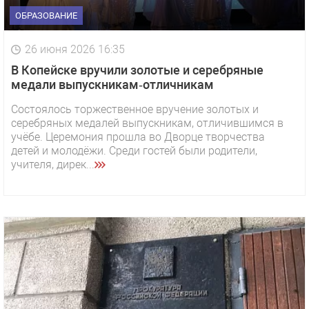
ОБРАЗОВАНИЕ
26 июня 2026 16:35
В Копейске вручили золотые и серебряные
медали выпускникам‑отличникам
Состоялось торжественное вручение золотых и
серебряных медалей выпускникам, отличившимся в
учёбе. Церемония прошла во Дворце творчества
детей и молодёжи. Среди гостей были родители,
учителя, дирек...