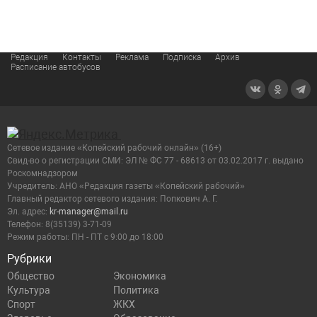
Редакция
Контакты
Реклама
Подписка
Архив
Расписание автобусов
Сетевое издание «Копейский рабочий онлайн» (16+)
Cвид-во о регистрации СМИ: ЭЛ № ФС 77 - 68613 от 03.02.2017 г. выдано
Роскомнадзором
Учредитель: АНО «Редакция газеты «Копейский рабочий»
Главный редактор сетевого издания: Попкович А. Г.
Эл. адрес:
kr-manager@mail.ru
Телефон: 8(35139) 3-71-09
Режим работы: ПН - ПТ с 9:00 до 18:00
Рубрики
Общество
Экономика
Культура
Политика
Спорт
ЖКХ