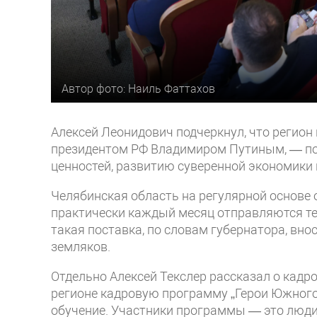
Автор фото: Наиль Фаттахов
Алексей Леонидович подчеркнул, что регион
президентом РФ Владимиром Путиным, — по
ценностей, развитию суверенной экономики
Челябинская область на регулярной основе
практически каждый месяц отправляются те
такая поставка, по словам губернатора, вно
земляков.
Отдельно Алексей Текслер рассказал о кадр
регионе кадровую программу „Герои Южного 
обучение. Участники программы — это люди