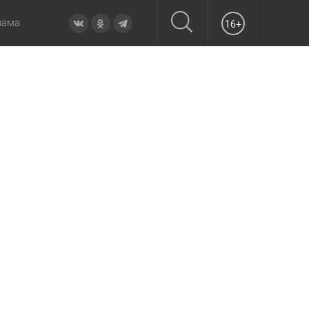
лама
16+
овье
а неделю
Образование
Вчера
Вечерние
Происшествия
Утренние
Официально