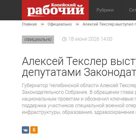
Рубрики
Сет
Главная
Официально
Алексей Текслер выступил 
Общество
Экон
18 июня 2026 14:00
ОФИЦИАЛЬНО
Алексей Текслер выст
депутатами Законода
Губернатор Челябинской области Алексей Тексле
Законодательного Собрания. В обращении глава 
национальным проектам и обозначил ключевые п
поддержка участников специальной военной опера
инфраструктуры, образования, здравоохранения 