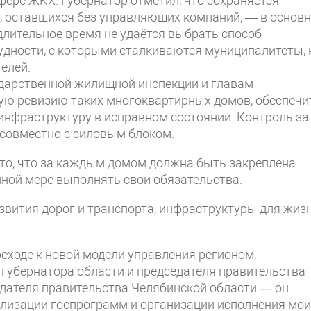
фере ЖКХ. Губернатор отметил, что сохраняется
, оставшихся без управляющих компаний, — в основ
 длительное время не удаётся выбрать способ
рудности, с которыми сталкиваются муниципалитеты, 
елей.
ударственной жилищной инспекции и главам
ую ревизию таких многоквартирных домов, обеспечи
инфраструктуру в исправном состоянии. Контроль за
 совместно с силовым блоком.
 то, что за каждым домом должна быть закреплена
лной мере выполнять свои обязательства.
азвития дорог и транспорта, инфраструктуры для жиз
реходе к новой модели управления регионом:
убернатора области и председателя правительства
едателя правительства Челябинской области — он
ализации госпрограмм и организации исполнения мои