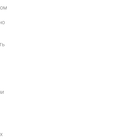
ном
но
ть
ни
х