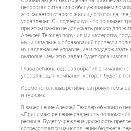
Особый акцент был сделан на проблемах в с
непростая ситуация с обслуживанием домов
это касается старого жилищного фонда, где
управления. Он подчеркнул, что понимает т
при этом важно не допускать рисков для жит
Алексей Текслер поручил министерству, гос
муниципальных образований провести полн
их надлежащее управление и поддерживать 
выполнением этих задач будет организован
Глава региона ещё раз обратил внимание на
управляющая компания, которая будет в по
Кроме того, глава региона затронул темы р
и туризма.
В завершение Алексей Текслер объявил о пе
«Принимаю решение разделить полномочия г
региона. Будет учреждена должность предс
сосредоточится на исполнении бюджета, ре