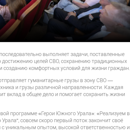
 последовательно выполняет задачи, поставленные
 достижению целей СВО, сохранению традиционных
 и созданию комфортных условий для жизни граждан.
 отправляет гуманитарные грузы в зону СВО —
хника и грузы различной направленности. Каждая
сит вклад в общее дело и помогает сохранить жизни
овой программе «Герои Южного Урала»: «Реализуем в
Урала“, совсем скоро первый поток закончит своё
 с уникальным опытом, высокой ответственностью и