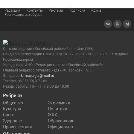
Редакция
Контакты
Реклама
Подписка
Архив
Расписание автобусов
Сетевое издание «Копейский рабочий онлайн» (16+)
Cвид-во о регистрации СМИ: ЭЛ № ФС 77 - 68613 от 03.02.2017 г. выдано
Роскомнадзором
Учредитель: АНО «Редакция газеты «Копейский рабочий»
Главный редактор сетевого издания: Попкович А. Г.
Эл. адрес:
kr-manager@mail.ru
Телефон: 8(35139) 3-71-09
Режим работы: ПН - ПТ с 9:00 до 18:00
Рубрики
Общество
Экономика
Культура
Политика
Спорт
ЖКХ
Здоровье
Образование
Происшествия
Официально