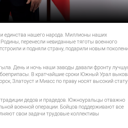
 и единства нашего народа. Миллионы наших
 Родины, перенесли невиданные тяготы военного
отстроили и подняли страну, подарили новым поколен
тыла. День и ночь наши заводы давали фронту лучшу
и боеприпасы. В кратчайшие сроки Южный Урал выков
рск, Златоуст и Миасс по праву носят высокий стату
 традиции дедов и прадедов. Южноуральцы отважно
альной военной операции. Бойцов поддерживают все
лняют свои задачи трудовые коллективы