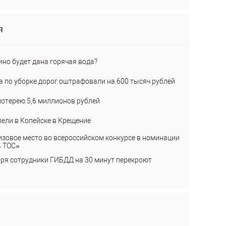
я
ино будет дана горячая вода?
а по уборке дорог оштрафовали на 600 тысяч рублей
лотерею 5,6 миллионов рублей
пели в Копейске в Крещение
изовое место во всероссийском конкурсе в номинации
ь ТОС»
бря сотрудники ГИБДД на 30 минут перекроют