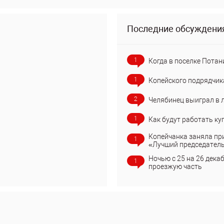
Последние обсуждени
1
Когда в поселке Потан
1
Копейского подрядчик
2
Челябинец выиграл в 
1
Как будут работать ку
Копейчанка заняла пр
1
«Лучший председател
Ночью с 25 на 26 дека
1
проезжую часть