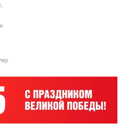
,
и
лер