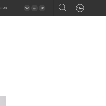
лама
16+
овье
а неделю
Образование
Вчера
Вечерние
Происшествия
Утренние
Официально