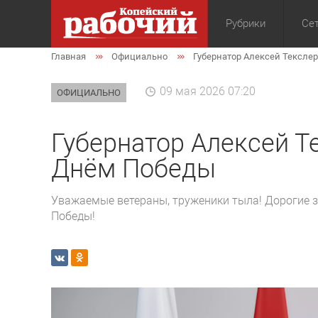
Рубрики
Сет
Главная
Официально
Губернатор Алексей Тексле
Общество
Экон
09 мая 2026 07:20
ОФИЦИАЛЬНО
Губернатор Алексей Т
Днём Победы
Уважаемые ветераны, труженики тыла! Дорогие з
Победы!