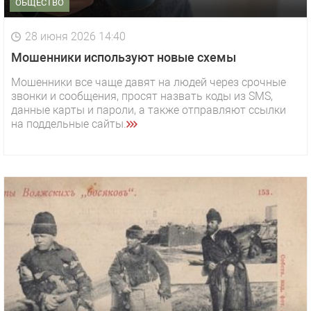
ОБЩЕСТВО
28 июня 2026 14:40
Мошенники используют новые схемы
Мошенники все чаще давят на людей через срочные
звонки и сообщения, просят назвать коды из SMS,
данные карты и пароли, а также отправляют ссылки
на поддельные сайты.