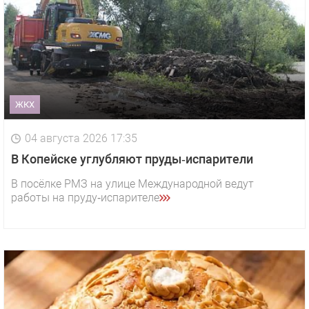
ЖКХ
04 августа 2026 17:35
В Копейске углубляют пруды‑испарители
В посёлке РМЗ на улице Международной ведут
работы на пруду‑испарителе