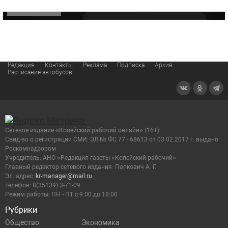
ОФИЦИАЛЬНО
Редакция
Контакты
Реклама
Подписка
Архив
Расписание автобусов
Сетевое издание «Копейский рабочий онлайн» (16+)
Cвид-во о регистрации СМИ: ЭЛ № ФС 77 - 68613 от 03.02.2017 г. выдано
Роскомнадзором
Учредитель: АНО «Редакция газеты «Копейский рабочий»
Главный редактор сетевого издания: Попкович А. Г.
Эл. адрес:
kr-manager@mail.ru
Телефон: 8(35139) 3-71-09
Режим работы: ПН - ПТ с 9:00 до 18:00
Рубрики
Общество
Экономика