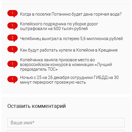
1
Когда в поселке Потанино будет дана горячая вода?
Копейского подрядчика по уборке дорог
1
оштрафовали на 600 тысяч рублей
2
Челябинец выиграл в лотерею 5,6 миллионов рублей
1
Как будут работать купели в Копейске в Крещение
Копейчанка заняла призовое место во
1
всероссийском конкурсе в номинации «Лучший
председатель ТОС»
Ночью с 25 на 26 декабря сотрудники ГИБДД на 30
1
минут перекроют проезжую часть
Оставить комментарий