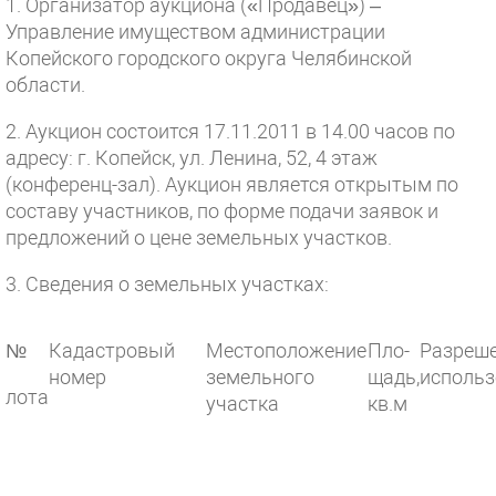
1. Организатор аукциона («Продавец») –
Управление имуществом администрации
Копейского городского округа Челябинской
области.
2. Аукцион состоится 17.11.2011 в 14.00 часов по
адресу: г. Копейск, ул. Ленина, 52, 4 этаж
(конференц-зал). Аукцион является открытым по
составу участников, по форме подачи заявок и
предложений о цене земельных участков.
3. Сведения о земельных участках:
№
Кадастровый
Местоположение
Пло-
Разреш
номер
земельного
щадь,
использ
лота
участка
кв.м