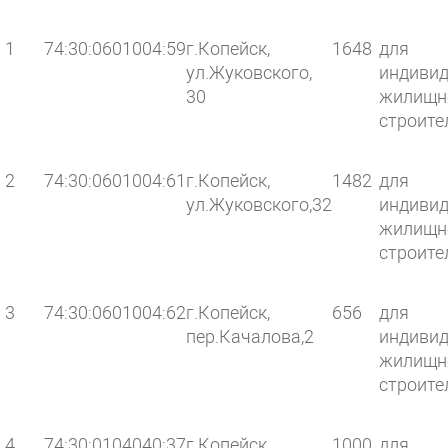
1
74:30:0601004:59
г.Копейск,
1648
для
ул.Жуковского,
индивид
30
жилищн
строите
2
74:30:0601004:61
г.Копейск,
1482
для
ул.Жуковского,32
индивид
жилищн
строите
3
74:30:0601004:62
г.Копейск,
656
для
пер.Качалова,2
индивид
жилищн
строите
4
74:30:0104040:37
г.Копейск,
1000
для