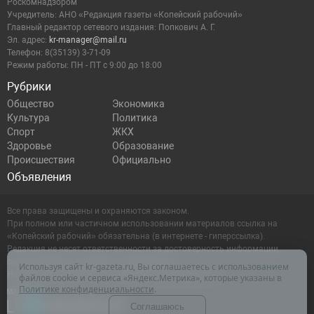
Роскомнадзором
Учредитель: АНО «Редакция газеты «Копейский рабочий»
Главный редактор сетевого издания: Попкович А. Г.
Эл. адрес:
kr-manager@mail.ru
Телефон: 8(35139) 3-71-09
Режим работы: ПН - ПТ с 9:00 до 18:00
Рубрики
Общество
Экономика
Культура
Политика
Спорт
ЖКХ
Здоровье
Образование
Происшествия
Официально
Объявления
Все права защищены и охраняются законом.
При полном или частичном использовании материалов ссылка на
«Копейский рабочий» обязательна (в интернете - гиперссылка).
Редакция не несет ответственности за достоверность информации,
содержащейся в рекламных объявлениях.
Используя сайт kr-gazeta.ru, Вы соглашаетесь с использованием
Настоящий ресурс может содержать материалы 16+
файлов cookie и сервиса «Яндекс.Метрика», которые указаны в
Политике конфиденциальности
.
Соглашаюсь