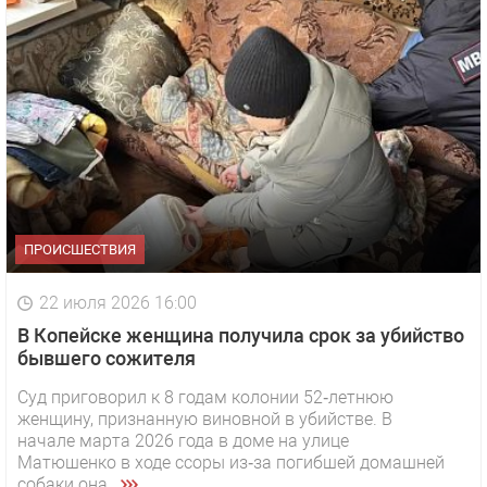
ПРОИСШЕСТВИЯ
22 июля 2026 16:00
В Копейске женщина получила срок за убийство
бывшего сожителя
Суд приговорил к 8 годам колонии 52‑летнюю
женщину, признанную виновной в убийстве. В
начале марта 2026 года в доме на улице
Матюшенко в ходе ссоры из‑за погибшей домашней
собаки она...