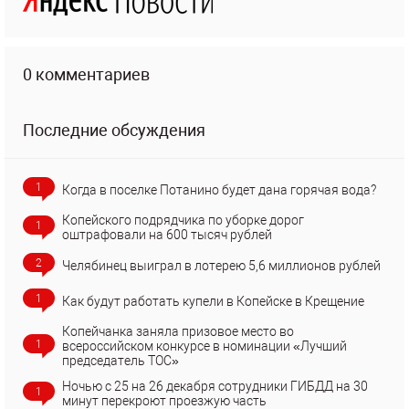
0 комментариев
Последние обсуждения
1
Когда в поселке Потанино будет дана горячая вода?
Копейского подрядчика по уборке дорог
1
оштрафовали на 600 тысяч рублей
2
Челябинец выиграл в лотерею 5,6 миллионов рублей
1
Как будут работать купели в Копейске в Крещение
Копейчанка заняла призовое место во
1
всероссийском конкурсе в номинации «Лучший
председатель ТОС»
Ночью с 25 на 26 декабря сотрудники ГИБДД на 30
1
минут перекроют проезжую часть