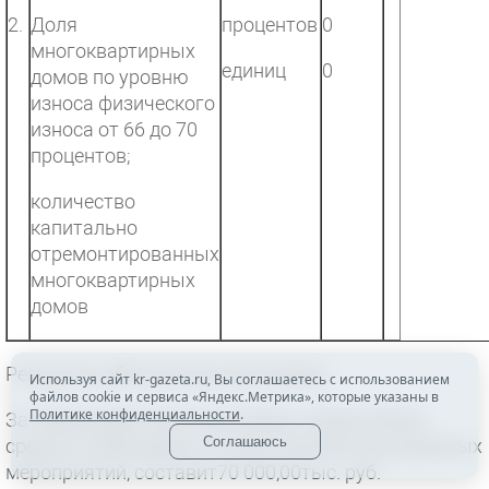
2.
Доля
процентов
0
многоквартирных
единиц
0
домов по уровню
износа физического
износа от 66 до 70
процентов;
количество
капитально
отремонтированных
многоквартирных
домов
Ресурсное обеспечение программы
Используя сайт kr-gazeta.ru, Вы соглашаетесь с использованием
файлов cookie и сервиса «Яндекс.Метрика», которые указаны в
Политике конфиденциальности
.
За период действия Программы общий объем
Соглашаюсь
средств, необходимых на выполнение программных
мероприятий, составит70 000,00тыс. руб.