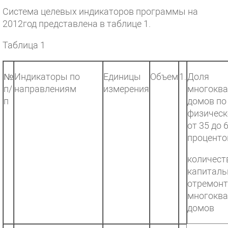
Система целевых индикаторов программы на
2012год представлена в таблице 1.
Таблица 1
№
Индикаторы по
Единицы
Объем
1.
Доля
п/
направлениям
измерения
многокв
п
домов по
физическ
от 35 до 
проценто
количест
капиталь
отремон
многокв
домов