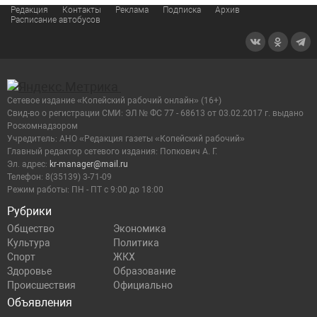
Редакция
Контакты
Реклама
Подписка
Архив
Расписание автобусов
Сетевое издание «Копейский рабочий онлайн» (16+)
Cвид-во о регистрации СМИ: ЭЛ № ФС 77 - 68613 от 03.02.2017 г. выдано
Роскомнадзором
Учредитель: АНО «Редакция газеты «Копейский рабочий»
Главный редактор сетевого издания: Попкович А. Г.
Эл. адрес:
kr-manager@mail.ru
Телефон: 8(35139) 3-71-09
Режим работы: ПН - ПТ с 9:00 до 18:00
Рубрики
Общество
Экономика
Культура
Политика
Спорт
ЖКХ
Здоровье
Образование
Происшествия
Официально
Объявления