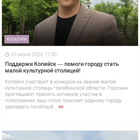
КУЛЬТУРА
03 июня 2026 17:00
Поддержи Копейск — помоги городу стать
малой культурной столицей!
Копейск участвует в конкурсе на звание малой
культурной столицы Челябинской области. Горожан
приглашают принять активное участие в
голосовании: ваш голос поможет родному городу
завоевать почётный ...