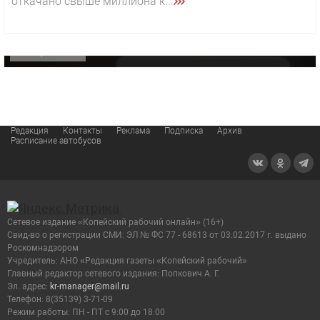
откачано свыше миллиона к...
«Звезда» Метрана стала главным героем нового
видео компании
ОФИЦИАЛЬНО
Редакция
Контакты
Реклама
Подписка
Архив
Расписание автобусов
Сетевое издание «Копейский рабочий онлайн» (16+)
Cвид-во о регистрации СМИ: ЭЛ № ФС 77 - 68613 от 03.02.2017 г. выдано
Роскомнадзором
Учредитель: АНО «Редакция газеты «Копейский рабочий»
Главный редактор сетевого издания: Попкович А. Г.
Эл. адрес:
kr-manager@mail.ru
Телефон: 8(35139) 3-71-09
Режим работы: ПН - ПТ с 9:00 до 18:00