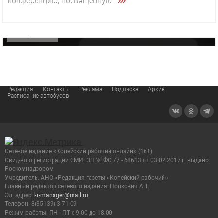
конференцию, посвященную...
«Звезда» Метрана стала главным героем нового
видео компании
ОФИЦИАЛЬНО
Редакция
Контакты
Реклама
Подписка
Архив
Расписание автобусов
Сетевое издание «Копейский рабочий онлайн» (16+)
Cвид-во о регистрации СМИ: ЭЛ № ФС 77 - 68613 от 03.02.2017 г. выдано
Роскомнадзором
Учредитель: АНО «Редакция газеты «Копейский рабочий»
Главный редактор сетевого издания: Попкович А. Г.
Эл. адрес:
kr-manager@mail.ru
Телефон: 8(35139) 3-71-09
Режим работы: ПН - ПТ с 9:00 до 18:00