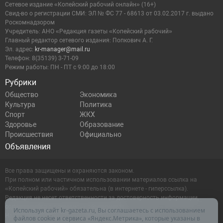
Сетевое издание «Копейский рабочий онлайн» (16+)
Cвид-во о регистрации СМИ: ЭЛ № ФС 77 - 68613 от 03.02.2017 г. выдано
Роскомнадзором
Учредитель: АНО «Редакция газеты «Копейский рабочий»
Главный редактор сетевого издания: Попкович А. Г.
Эл. адрес:
kr-manager@mail.ru
Телефон: 8(35139) 3-71-09
Режим работы: ПН - ПТ с 9:00 до 18:00
Рубрики
Общество
Экономика
Культура
Политика
Спорт
ЖКХ
Здоровье
Образование
Происшествия
Официально
Объявления
Все права защищены и охраняются законом.
При полном или частичном использовании материалов ссылка на
«Копейский рабочий» обязательна (в интернете - гиперссылка).
Редакция не несет ответственности за достоверность информации,
содержащейся в рекламных объявлениях.
Используя сайт kr-gazeta.ru, Вы соглашаетесь с использованием
Настоящий ресурс может содержать материалы 16+
файлов cookie и сервиса «Яндекс.Метрика», которые указаны в