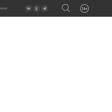
лама
16+
овье
а неделю
Образование
Вчера
Вечерние
Происшествия
Утренние
Официально