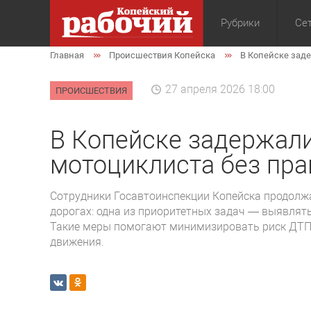
Рубрики
Сет
Главная
Происшествия Копейска
В Копейске зад
Общество
Экон
27 апреля 2026 18:00
ПРОИСШЕСТВИЯ
В Копейске задержали
мотоциклиста без пра
Сотрудники Госавтоинспекции Копейска продолж
дорогах: одна из приоритетных задач — выявлять
Такие меры помогают минимизировать риск ДТП
движения.