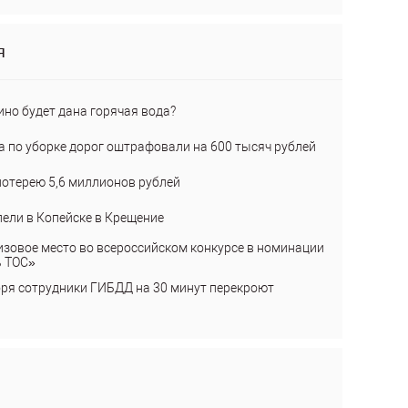
я
ино будет дана горячая вода?
а по уборке дорог оштрафовали на 600 тысяч рублей
лотерею 5,6 миллионов рублей
пели в Копейске в Крещение
изовое место во всероссийском конкурсе в номинации
ь ТОС»
бря сотрудники ГИБДД на 30 минут перекроют