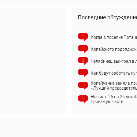
Последние обсуждени
1
Когда в поселке Потан
1
Копейского подрядчик
2
Челябинец выиграл в 
1
Как будут работать ку
Копейчанка заняла пр
1
«Лучший председател
Ночью с 25 на 26 дека
1
проезжую часть