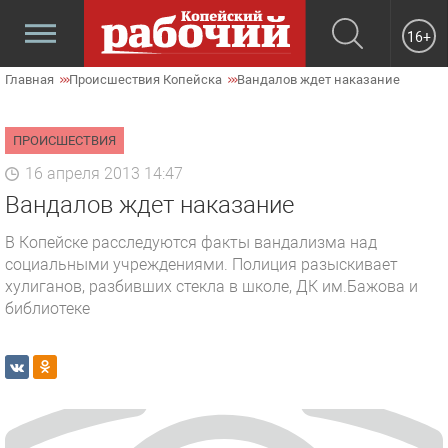
16+
Главная
Происшествия Копейска
Вандалов ждет наказание
ПРОИСШЕСТВИЯ
16 апреля 2013 14:47
Вандалов ждет наказание
В Копейске расследуются факты вандализма над
социальными учреждениями. Полиция разыскивает
хулиганов, разбивших стекла в школе, ДК им.Бажова и
библиотеке