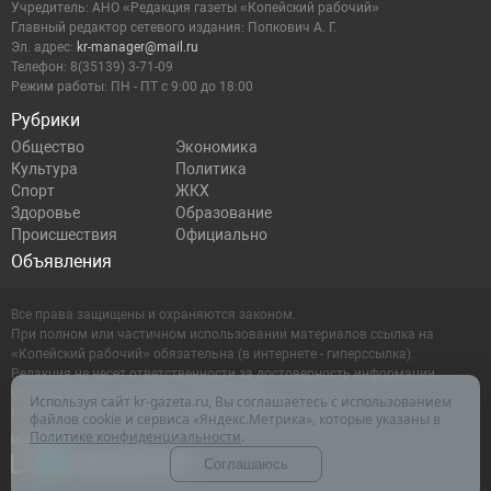
Учредитель: АНО «Редакция газеты «Копейский рабочий»
Главный редактор сетевого издания: Попкович А. Г.
Эл. адрес:
kr-manager@mail.ru
Телефон: 8(35139) 3-71-09
Режим работы: ПН - ПТ с 9:00 до 18:00
Рубрики
Общество
Экономика
Культура
Политика
Спорт
ЖКХ
Здоровье
Образование
Происшествия
Официально
Объявления
Все права защищены и охраняются законом.
При полном или частичном использовании материалов ссылка на
«Копейский рабочий» обязательна (в интернете - гиперссылка).
Редакция не несет ответственности за достоверность информации,
содержащейся в рекламных объявлениях.
Используя сайт kr-gazeta.ru, Вы соглашаетесь с использованием
Настоящий ресурс может содержать материалы 16+
файлов cookie и сервиса «Яндекс.Метрика», которые указаны в
Политике конфиденциальности
.
Соглашаюсь