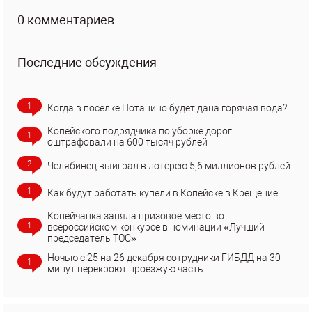
0 комментариев
Последние обсуждения
1
Когда в поселке Потанино будет дана горячая вода?
Копейского подрядчика по уборке дорог
1
оштрафовали на 600 тысяч рублей
2
Челябинец выиграл в лотерею 5,6 миллионов рублей
1
Как будут работать купели в Копейске в Крещение
Копейчанка заняла призовое место во
1
всероссийском конкурсе в номинации «Лучший
председатель ТОС»
Ночью с 25 на 26 декабря сотрудники ГИБДД на 30
1
минут перекроют проезжую часть