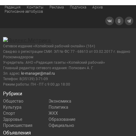
Редакция
Контакты
Реклама
Подписка
Архив
Расписание автобусов
Сетевое издание «Копейский рабочий онлайн» (16+)
Cвид-во о регистрации СМИ: ЭЛ № ФС 77 - 68613 от 03.02.2017 г. выдано
Роскомнадзором
Учредитель: АНО «Редакция газеты «Копейский рабочий»
Главный редактор сетевого издания: Попкович А. Г.
Эл. адрес:
kr-manager@mail.ru
Телефон: 8(35139) 3-71-09
Режим работы: ПН - ПТ с 9:00 до 18:00
Рубрики
Общество
Экономика
Культура
Политика
Спорт
ЖКХ
Здоровье
Образование
Происшествия
Официально
Объявления