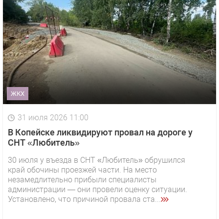
ЖКХ
31 июля 2026 11:00
В Копейске ликвидируют провал на дороге у
СНТ «Любитель»
30 июля у въезда в СНТ «Любитель» обрушился
край обочины проезжей части. На место
незамедлительно прибыли специалисты
администрации — они провели оценку ситуации.
Установлено, что причиной провала ста...