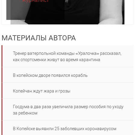
МАТЕРИАЛЫ АВТОРА
Тренер ватерпольной команды «Уралочка» рассказал,
как спортсменки живут во время карантина
В копейском дворе появился корабль
Копейчан ждут жара и грозы
Госдума в два раза увеличила размер пособия по уходу
за ребенком
В Копейске выявили 25 заболевших коронавирусом