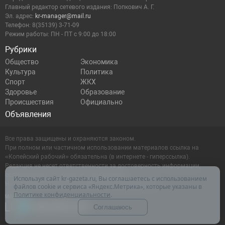
Главный редактор сетевого издания: Попкович А. Г.
Эл. адрес:
kr-manager@mail.ru
Телефон: 8(35139) 3-71-09
Режим работы: ПН - ПТ с 9:00 до 18:00
Рубрики
Общество
Экономика
Культура
Политика
Спорт
ЖКХ
Здоровье
Образование
Происшествия
Официально
Объявления
Все права защищены и охраняются законом.
При полном или частичном использовании материалов ссылка на
«Копейский рабочий» обязательна (в интернете - гиперссылка).
Редакция не несет ответственности за достоверность информации,
содержащейся в рекламных объявлениях.
Используя сайт kr-gazeta.ru, Вы соглашаетесь с использованием
Настоящий ресурс может содержать материалы 16+
файлов cookie и сервиса «Яндекс.Метрика», которые указаны в
Политике конфиденциальности
.
Соглашаюсь