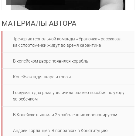
МАТЕРИАЛЫ АВТОРА
Тренер ватерпольной команды «Уралочка» рассказал,
как спортсменки живут во время карантина
В копейском дворе появился корабль
Копейчан ждут жара и грозы
Госдума в два раза увеличила размер пособия по уходу
за ребенком
В Копейске выявили 25 заболевших коронавирусом
Андрей Горланцев: В поправках в Конституцию