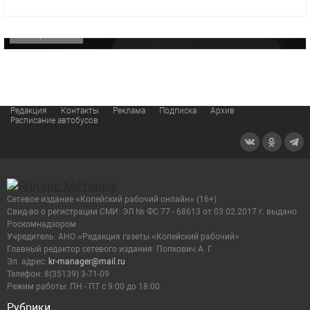
видео компании
ОФИЦИАЛЬНО
Редакция
Контакты
Реклама
Подписка
Архив
Расписание автобусов
Сетевое издание «Копейский рабочий онлайн» (16+)
Cвид-во о регистрации СМИ: ЭЛ № ФС 77 - 68613 от 03.02.2017 г. выдано
Роскомнадзором
Учредитель: АНО «Редакция газеты «Копейский рабочий»
Главный редактор сетевого издания: Попкович А. Г.
Эл. адрес:
kr-manager@mail.ru
Телефон: 8(35139) 3-71-09
Режим работы: ПН - ПТ с 9:00 до 18:00
Рубрики