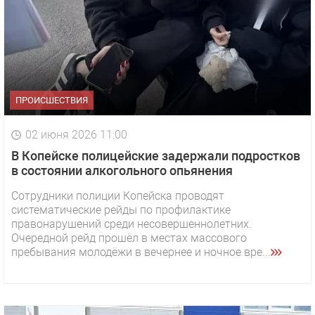
ПРОИСШЕСТВИЯ
02 июня 2026 11:00
В Копейске полицейские задержали подростков
в состоянии алкогольного опьянения
Сотрудники полиции Копейска проводят
систематические рейды по профилактике
правонарушений среди несовершеннолетних.
Очередной рейд прошёл в местах массового
пребывания молодёжи в вечернее и ночное вре...