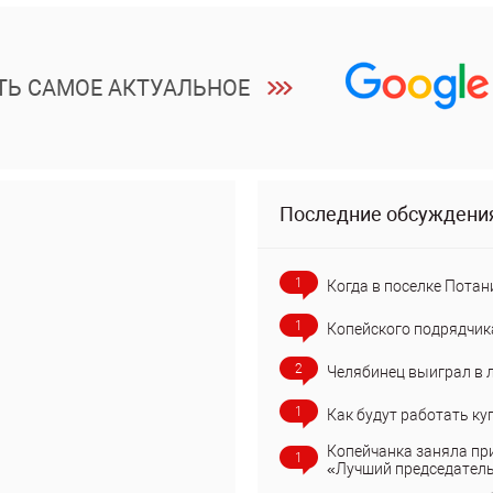
ТЬ САМОЕ АКТУАЛЬНОЕ
Последние обсуждени
1
Когда в поселке Потан
1
Копейского подрядчик
2
Челябинец выиграл в 
1
Как будут работать ку
Копейчанка заняла пр
1
«Лучший председател