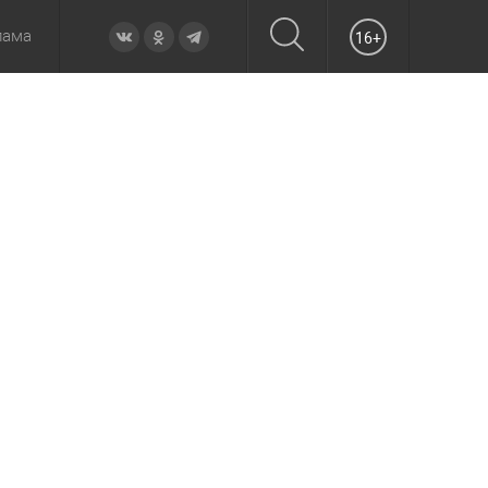
лама
16+
овье
а неделю
Образование
Вчера
Вечерние
Происшествия
Утренние
Официально