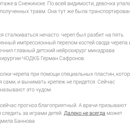
этаже в Снежинске. По всей видимости, девочка упал
р полученных травм. Она тут же была транспортирова
я сталкиваться нечасто: череп был разбит на пять
ленный импрессионный перелом костей свода черепа 
очнил главный детский нейрохирург минздрава
охирургии ЧОДКБ Герман Сафронов.
колки черепа при помощи специальных пластин, кото
я сами, и вынимать крепеж не придется. Сейчас
 называют это чудом.
 сейчас прогноз благоприятный. А врачи призывают
следить за играми детей.
Далеко не всегда
может
дмила Баннова