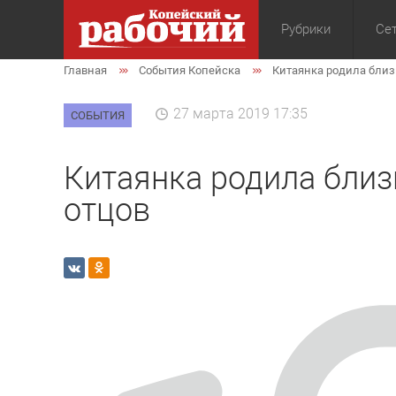
Рубрики
Сет
Главная
События Копейска
Китаянка родила близ
Общество
Экон
27 марта 2019 17:35
СОБЫТИЯ
Китаянка родила близ
отцов