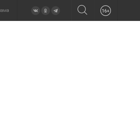
лама
16+
овье
а неделю
Образование
Вчера
Вечерние
Происшествия
Утренние
Официально