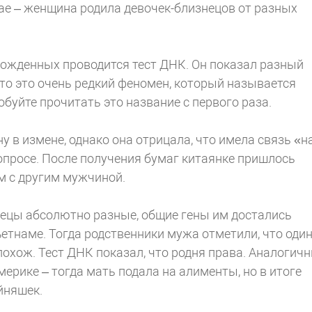
ае – женщина родила девочек-близнецов от разных
рожденных проводится тест ДНК. Он показал разный
что это очень редкий феномен, который называется
буйте прочитать это название с первого раза.
 в измене, однако она отрицала, что имела связь «н
вопросе. После получения бумаг китаянке пришлось
ом с другим мужчиной.
нецы абсолютно разные, общие гены им достались
етнаме. Тогда родственники мужа отметили, что один
похож. Тест ДНК показал, что родня права. Аналогич
мерике – тогда мать подала на алименты, но в итоге
йняшек.