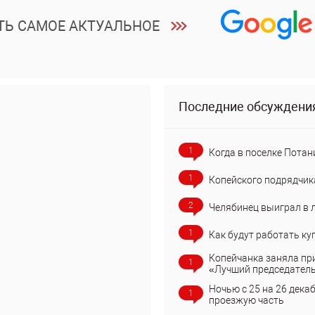
ТЬ САМОЕ АКТУАЛЬНОЕ
Последние обсуждени
1
Когда в поселке Потан
1
Копейского подрядчик
2
Челябинец выиграл в 
1
Как будут работать ку
Копейчанка заняла пр
1
«Лучший председател
Ночью с 25 на 26 дека
1
проезжую часть