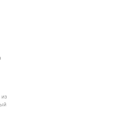
а
 из
ный