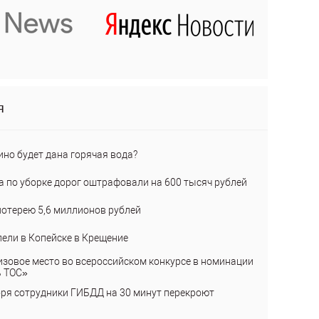
я
ино будет дана горячая вода?
а по уборке дорог оштрафовали на 600 тысяч рублей
лотерею 5,6 миллионов рублей
пели в Копейске в Крещение
изовое место во всероссийском конкурсе в номинации
ь ТОС»
бря сотрудники ГИБДД на 30 минут перекроют