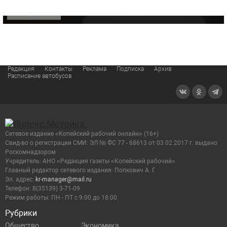
ОФИЦИАЛЬНО
Редакция
Контакты
Реклама
Подписка
Архив
Расписание автобусов
Сетевое издание «Копейский рабочий онлайн» (16+)
Cвид-во о регистрации СМИ: ЭЛ № ФС 77 - 68613 от 03.02.2017 г. выдано
Роскомнадзором
Учредитель: АНО «Редакция газеты «Копейский рабочий»
Главный редактор сетевого издания: Попкович А. Г.
Эл. адрес:
kr-manager@mail.ru
Телефон: 8(35139) 3-71-09
Режим работы: ПН - ПТ с 9:00 до 18:00
Рубрики
Общество
Экономика