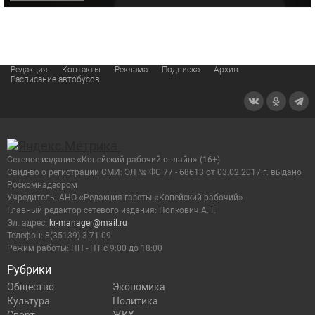
Редакция
Контакты
Реклама
Подписка
Архив
Расписание автобусов
Сетевое издание «Копейский рабочий онлайн» (16+)
Cвид-во о регистрации СМИ: ЭЛ № ФС 77 - 68613 от 03.02.2017 г. выдано
Роскомнадзором
Учредитель: АНО «Редакция газеты «Копейский рабочий»
Главный редактор сетевого издания: Попкович А. Г.
Эл. адрес:
kr-manager@mail.ru
Телефон: 8(35139) 3-71-09
Режим работы: ПН - ПТ с 9:00 до 18:00
Рубрики
Общество
Экономика
Культура
Политика
Спорт
ЖКХ