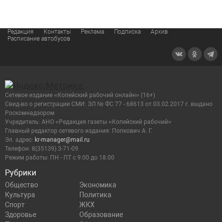
Редакция
Контакты
Реклама
Подписка
Архив
Расписание автобусов
Сетевое издание «Копейский рабочий онлайн» (16+)
Cвид-во о регистрации СМИ: ЭЛ № ФС 77 - 68613 от 03.02.2017 г. выдано
Роскомнадзором
Учредитель: АНО «Редакция газеты «Копейский рабочий»
Главный редактор сетевого издания: Попкович А. Г.
Эл. адрес:
kr-manager@mail.ru
Телефон: 8(35139) 3-71-09
Режим работы: ПН - ПТ с 9:00 до 18:00
Рубрики
Общество
Экономика
Культура
Политика
Спорт
ЖКХ
Здоровье
Образование