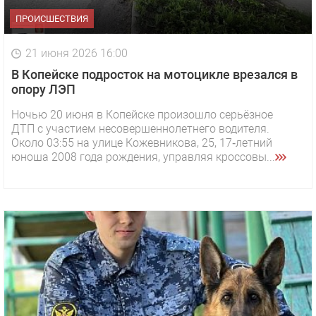
ПРОИСШЕСТВИЯ
21 июня 2026 16:00
В Копейске подросток на мотоцикле врезался в
опору ЛЭП
Ночью 20 июня в Копейске произошло серьёзное
ДТП с участием несовершеннолетнего водителя.
Около 03:55 на улице Кожевникова, 25, 17‑летний
юноша 2008 года рождения, управляя кроссовы...