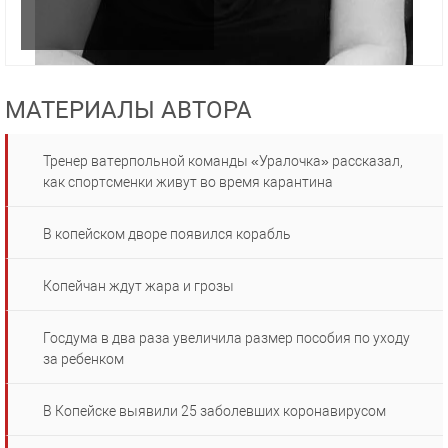
МАТЕРИАЛЫ АВТОРА
Тренер ватерпольной команды «Уралочка» рассказал,
как спортсменки живут во время карантина
В копейском дворе появился корабль
Копейчан ждут жара и грозы
Госдума в два раза увеличила размер пособия по уходу
за ребенком
В Копейске выявили 25 заболевших коронавирусом