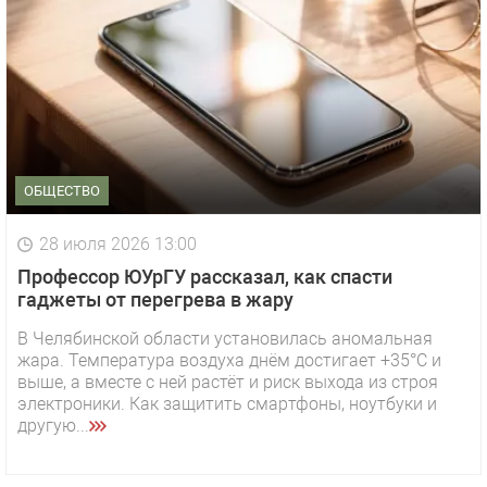
ОБЩЕСТВО
28 июля 2026 13:00
Профессор ЮУрГУ рассказал, как спасти
гаджеты от перегрева в жару
В Челябинской области установилась аномальная
жара. Температура воздуха днём достигает +35°C и
выше, а вместе с ней растёт и риск выхода из строя
электроники. Как защитить смартфоны, ноутбуки и
другую...