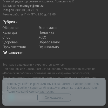
Главный редактор сетевого издания: Попкович А. Г.
Эл. адрес:
kr-manager@mail.ru
Телефон: 8(35139) 3-71-09
Режим работы: ПН - ПТ с 9:00 до 18:00
Рубрики
Общество
Экономика
Культура
Политика
Спорт
ЖКХ
Здоровье
Образование
Происшествия
Официально
Объявления
Все права защищены и охраняются законом.
При полном или частичном использовании материалов ссылка на
«Копейский рабочий» обязательна (в интернете - гиперссылка).
Редакция не несет ответственности за достоверность информации,
содержащейся в рекламных объявлениях.
Используя сайт kr-gazeta.ru, Вы соглашаетесь с использованием
Настоящий ресурс может содержать материалы 16+
файлов cookie и сервиса «Яндекс.Метрика», которые указаны в
Политике конфиденциальности
.
Соглашаюсь