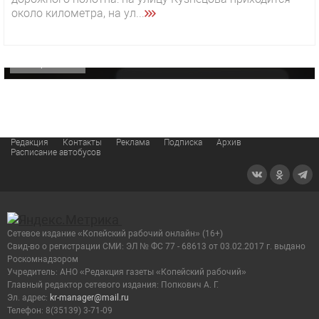
29 октября 2025 15:50
около километра, на ул...
«Звезда» Метрана стала главным героем нового
видео компании
ОФИЦИАЛЬНО
Редакция
Контакты
Реклама
Подписка
Архив
Расписание автобусов
Сетевое издание «Копейский рабочий онлайн» (16+)
Cвид-во о регистрации СМИ: ЭЛ № ФС 77 - 68613 от 03.02.2017 г. выдано
Роскомнадзором
Учредитель: АНО «Редакция газеты «Копейский рабочий»
Главный редактор сетевого издания: Попкович А. Г.
Эл. адрес:
kr-manager@mail.ru
Телефон: 8(35139) 3-71-09