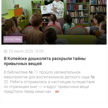
КУЛЬТУРА
23 июля 2026 16:00
В Копейске дошколята раскрыли тайны
привычных вещей
В библиотеке № 11 прошло увлекательное
мероприятие для воспитанников детского сада №
22. Ребята отправились в настоящее путешествие
по страницам книг — и вдруг привычные вещи
предстали перед ними как ...