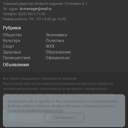
Главный редактор сетевого издания: Попкович А. Г.
Эл. адрес:
kr-manager@mail.ru
Телефон: 8(35139) 3-71-09
Режим работы: ПН - ПТ с 9:00 до 18:00
Рубрики
Общество
Экономика
Культура
Политика
Спорт
ЖКХ
Здоровье
Образование
Происшествия
Официально
Объявления
Все права защищены и охраняются законом.
При полном или частичном использовании материалов ссылка на
«Копейский рабочий» обязательна (в интернете - гиперссылка).
Редакция не несет ответственности за достоверность информации,
содержащейся в рекламных объявлениях.
Используя сайт kr-gazeta.ru, Вы соглашаетесь с использованием
Настоящий ресурс может содержать материалы 16+
файлов cookie и сервиса «Яндекс.Метрика», которые указаны в
Политике конфиденциальности
.
Соглашаюсь