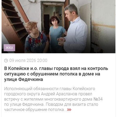
ЖКХ
09 июля 2026 20:00
В Копейске и.о. главы города взял на контроль
ситуацию с обрушением потолка в доме на
улице Федячкина
Исполняющий обязанности главы Копейского
городского округа Андрей Арасланов провел
встречу с жителями многоквартирного дома №34
по улице Федячкина. Поводом для визита стало
частичное обрушение потолка...