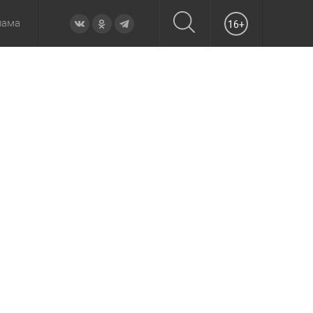
лама
16+
овье
а неделю
Образование
Вчера
Вечерние
Происшествия
Утренние
Официально