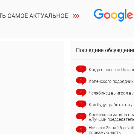
ТЬ САМОЕ АКТУАЛЬНОЕ
Последние обсуждени
1
Когда в поселке Потан
1
Копейского подрядчик
2
Челябинец выиграл в 
1
Как будут работать ку
Копейчанка заняла пр
1
«Лучший председател
Ночью с 25 на 26 дека
1
проезжую часть