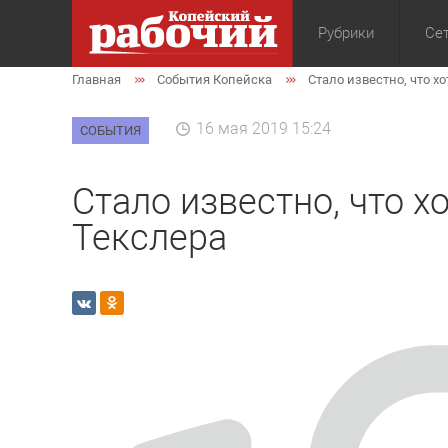
Рубрики
Сет
Главная
События Копейска
Стало известно, что х
Общество
Экон
16 мая 2019 15:24
СОБЫТИЯ
Стало известно, что х
Текслера