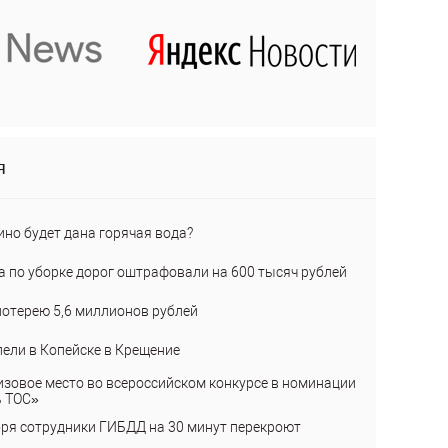
я
ино будет дана горячая вода?
а по уборке дорог оштрафовали на 600 тысяч рублей
лотерею 5,6 миллионов рублей
пели в Копейске в Крещение
изовое место во всероссийском конкурсе в номинации
ь ТОС»
бря сотрудники ГИБДД на 30 минут перекроют