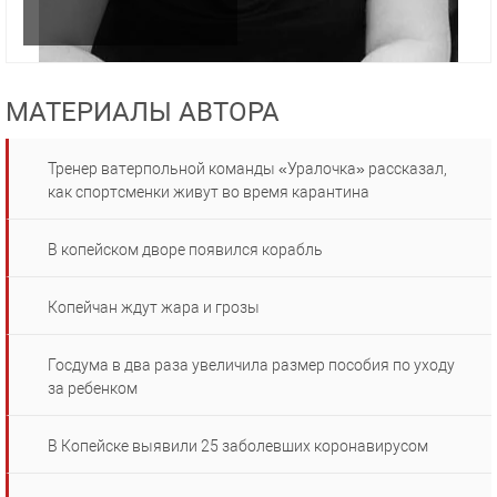
МАТЕРИАЛЫ АВТОРА
Тренер ватерпольной команды «Уралочка» рассказал,
как спортсменки живут во время карантина
В копейском дворе появился корабль
Копейчан ждут жара и грозы
Госдума в два раза увеличила размер пособия по уходу
за ребенком
В Копейске выявили 25 заболевших коронавирусом