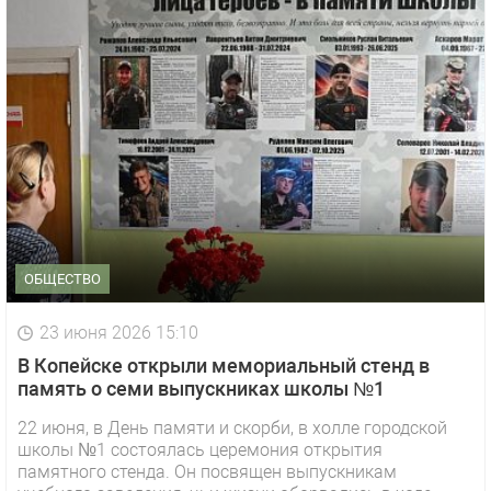
ОБЩЕСТВО
23 июня 2026 15:10
В Копейске открыли мемориальный стенд в
память о семи выпускниках школы №1
22 июня, в День памяти и скорби, в холле городской
школы №1 состоялась церемония открытия
1 видео
СМОТРЕТЬ
памятного стенда. Он посвящен выпускникам