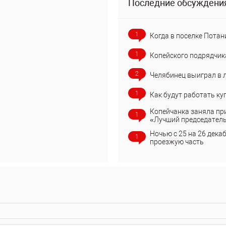
Последние обсуждени
1
Когда в поселке Потан
1
Копейского подрядчик
2
Челябинец выиграл в 
1
Как будут работать ку
Копейчанка заняла пр
1
«Лучший председател
Ночью с 25 на 26 дека
1
проезжую часть