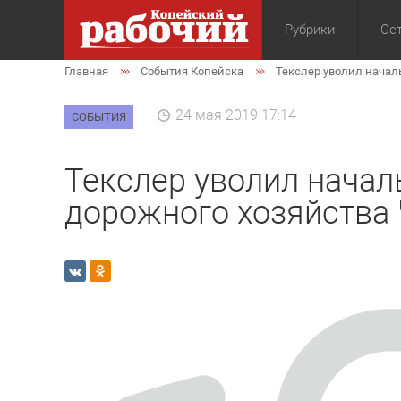
Рубрики
Сет
Главная
События Копейска
Текслер уволил начал
Общество
Экон
24 мая 2019 17:14
СОБЫТИЯ
Текслер уволил начал
дорожного хозяйства