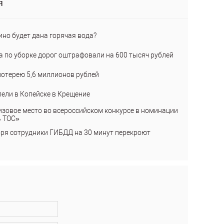
я
ино будет дана горячая вода?
а по уборке дорог оштрафовали на 600 тысяч рублей
лотерею 5,6 миллионов рублей
пели в Копейске в Крещение
изовое место во всероссийском конкурсе в номинации
ь ТОС»
бря сотрудники ГИБДД на 30 минут перекроют