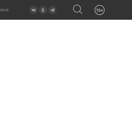
лама
16+
овье
а неделю
Образование
Вчера
Вечерние
Происшествия
Утренние
Официально