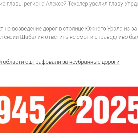
ио главы региона Алексей Текслер уволил главу Упрд
 на возведение дорог в столице Южного Урала из-за
етензии Шабалин ответить не смог и справедливо бы
й области оштрафовали за неубранные дороги