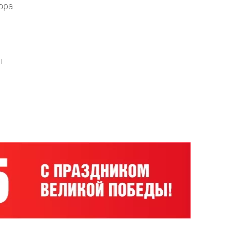
ора
л