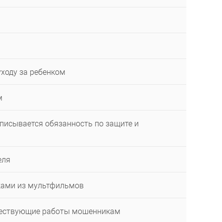
уходу за ребенком
м
описывается обязанность по защите и
еля
жами из мультфильмов
уществующие работы мошенникам