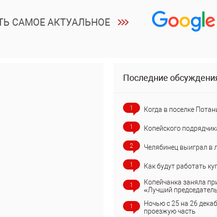
ТЬ САМОЕ АКТУАЛЬНОЕ
Последние обсуждени
1
Когда в поселке Потан
1
Копейского подрядчик
2
Челябинец выиграл в 
1
Как будут работать ку
Копейчанка заняла пр
1
«Лучший председател
Ночью с 25 на 26 дека
1
проезжую часть