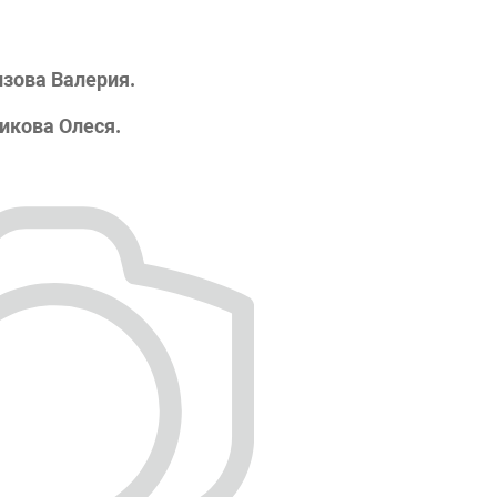
зова Валерия.
икова Олеся.