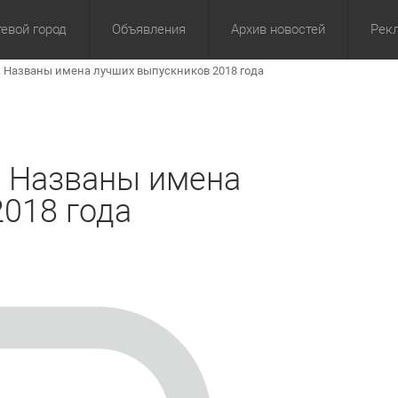
евой город
Объявления
Архив новостей
Рек
 Названы имена лучших выпускников 2018 года
омика
Культура
Политика
За сутки
Спорт
За 3 дня
ЖКХ
Здор
З
. Названы имена
018 года