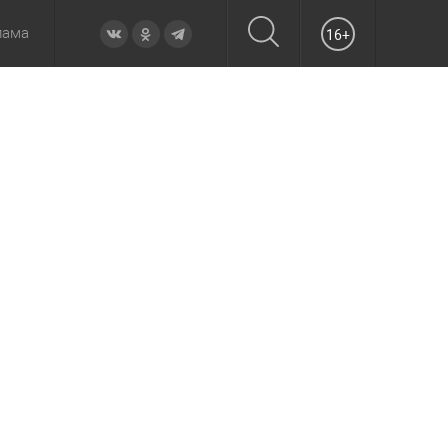
лама
16+
овье
а неделю
Образование
Вчера
Вечерние
Происшествия
Утренние
Официально