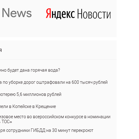
я
ино будет дана горячая вода?
а по уборке дорог оштрафовали на 600 тысяч рублей
лотерею 5,6 миллионов рублей
пели в Копейске в Крещение
изовое место во всероссийском конкурсе в номинации
ь ТОС»
бря сотрудники ГИБДД на 30 минут перекроют