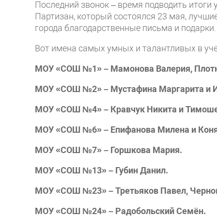
Последний звонок – время подводить итоги 
Партизан, который состоялся 23 мая, лучши
города благодарственные письма и подарки.
Вот имена самых умных и талантливых в уч
МОУ «СОШ №1» – Мамонова Валерия, Плотн
МОУ «СОШ №2» – Мустафина Маргарита и И
МОУ «СОШ №4» – Кравчук Никита и Тимоше
МОУ «СОШ №6» – Епифанова Милена и Коня
МОУ «СОШ №7» – Горшкова Мария.
МОУ «СОШ №13» – Губин Данил.
МОУ «СОШ №23» – Третьяков Павел, Чернов
МОУ «СОШ №24» – Радобольский Семён.