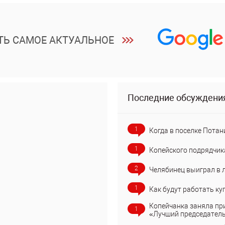
ТЬ САМОЕ АКТУАЛЬНОЕ
Последние обсуждени
1
Когда в поселке Потан
1
Копейского подрядчик
2
Челябинец выиграл в 
1
Как будут работать ку
Копейчанка заняла пр
1
«Лучший председател