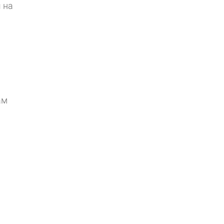
 на
ам