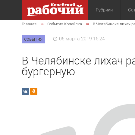
Рубрики
Сет
Главная
События Копейска
В Челябинске лихач р
Общество
Экон
06 марта 2019 15:24
СОБЫТИЯ
В Челябинске лихач р
бургерную