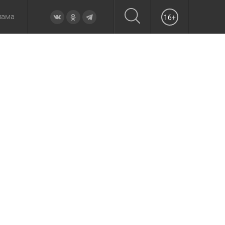
лама
16+
овье
а неделю
Образование
Вчера
Вечерние
Происшествия
Утренние
Официально