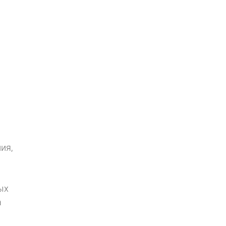
ия,
ых
а