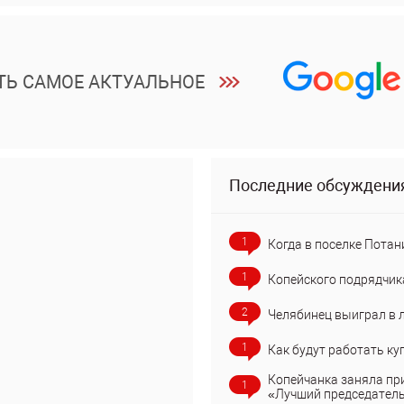
ТЬ САМОЕ АКТУАЛЬНОЕ
Последние обсуждени
1
Когда в поселке Потан
1
Копейского подрядчик
2
Челябинец выиграл в 
1
Как будут работать ку
Копейчанка заняла пр
1
«Лучший председател