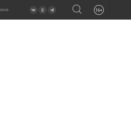
лама
16+
овье
а неделю
Образование
Вчера
Вечерние
Происшествия
Утренние
Официально