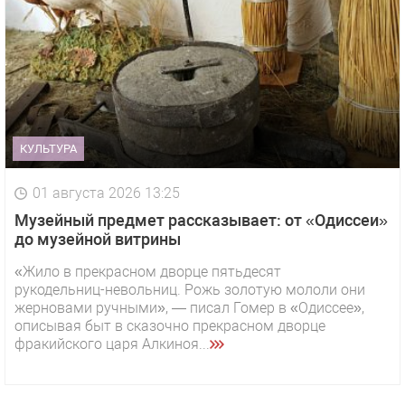
КУЛЬТУРА
01 августа 2026 13:25
Музейный предмет рассказывает: от «Одиссеи»
до музейной витрины
«Жило в прекрасном дворце пятьдесят
рукодельниц-невольниц. Рожь золотую мололи они
жерновами ручными», — писал Гомер в «Одиссее»,
описывая быт в сказочно прекрасном дворце
фракийского царя Алкиноя...