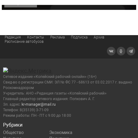
ОФИЦИАЛЬНО
Редакция
Контакты
Реклама
Подписка
Архив
Расписание автобусов
Сетевое издание «Копейский рабочий онлайн» (16+)
Cвид-во о регистрации СМИ: ЭЛ № ФС 77 - 68613 от 03.02.2017 г. выдано
Роскомнадзором
Учредитель: АНО «Редакция газеты «Копейский рабочий»
Главный редактор сетевого издания: Попкович А. Г.
Эл. адрес:
kr-manager@mail.ru
Телефон: 8(35139) 3-71-09
Режим работы: ПН - ПТ с 9:00 до 18:00
Рубрики
Общество
Экономика