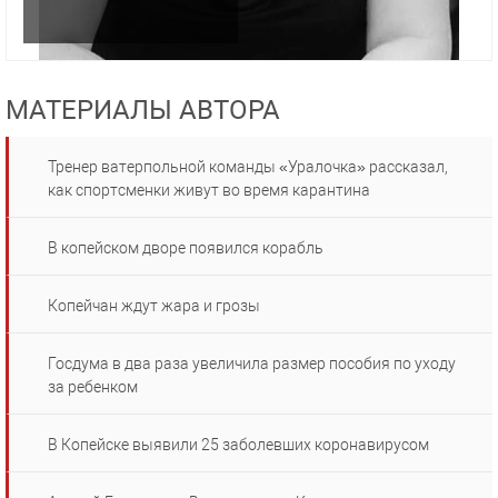
МАТЕРИАЛЫ АВТОРА
Тренер ватерпольной команды «Уралочка» рассказал,
как спортсменки живут во время карантина
В копейском дворе появился корабль
Копейчан ждут жара и грозы
Госдума в два раза увеличила размер пособия по уходу
за ребенком
В Копейске выявили 25 заболевших коронавирусом