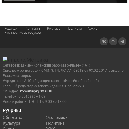
Редакция
Контакты
Реклама
Подписка
Архив
Расписание автобусов
Сетевое издание «Копейский рабочий онлайн» (16+)
Cвид-во о регистрации СМИ: ЭЛ № ФС 77 - 68613 от 03.02.2017 г. выдано
Роскомнадзором
Учредитель: АНО «Редакция газеты «Копейский рабочий»
Главный редактор сетевого издания: Попкович А. Г.
Эл. адрес:
kr-manager@mail.ru
Телефон: 8(35139) 3-71-09
Режим работы: ПН - ПТ с 9:00 до 18:00
Рубрики
Общество
Экономика
Культура
Политика