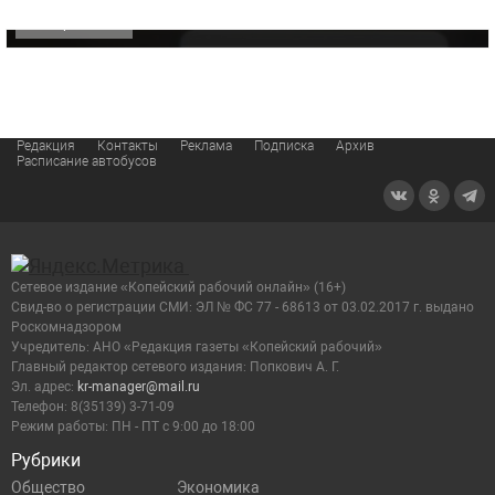
ОФИЦИАЛЬНО
Редакция
Контакты
Реклама
Подписка
Архив
Расписание автобусов
Сетевое издание «Копейский рабочий онлайн» (16+)
Cвид-во о регистрации СМИ: ЭЛ № ФС 77 - 68613 от 03.02.2017 г. выдано
Роскомнадзором
Учредитель: АНО «Редакция газеты «Копейский рабочий»
Главный редактор сетевого издания: Попкович А. Г.
Эл. адрес:
kr-manager@mail.ru
Телефон: 8(35139) 3-71-09
Режим работы: ПН - ПТ с 9:00 до 18:00
Рубрики
Общество
Экономика