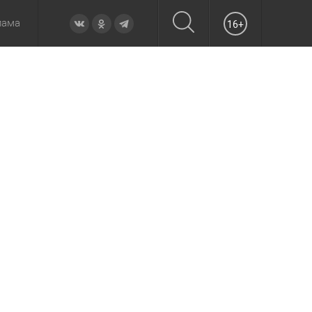
лама
16+
овье
а неделю
Образование
Вчера
Вечерние
Происшествия
Утренние
Официально