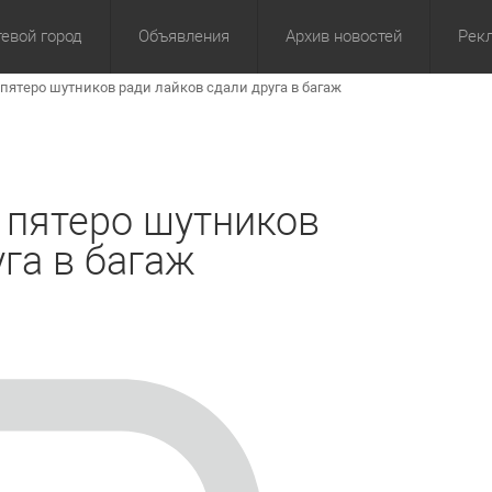
евой город
Объявления
Архив новостей
Рек
пятеро шутников ради лайков сдали друга в багаж
омика
Культура
Политика
За сутки
Спорт
За 3 дня
ЖКХ
Здор
З
 пятеро шутников
га в багаж