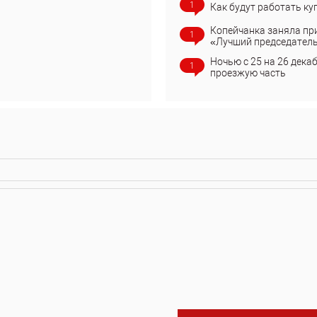
1
Как будут работать ку
Копейчанка заняла пр
1
«Лучший председател
Ночью с 25 на 26 дека
1
проезжую часть