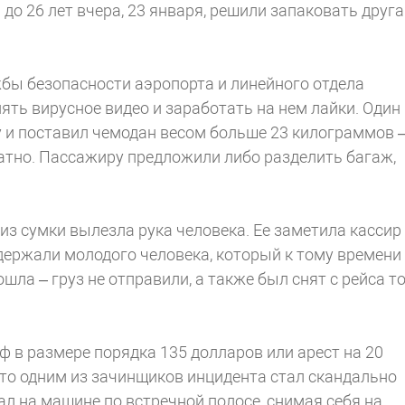
до 26 лет вчера, 23 января, решили запаковать друга
ы безопасности аэропорта и линейного отдела
нять вирусное видео и заработать на нем лайки. Один
у и поставил чемодан весом больше 23 килограммов 
атно. Пассажиру предложили либо разделить багаж,
из сумки вылезла рука человека. Ее заметила кассир
держали молодого человека, который к тому времени
ла – груз не отправили, а также был снят с рейса то
ф в размере порядка 135 долларов или арест на 20
 что одним из зачинщиков инцидента стал скандально
л на машине по встречной полосе, снимая себя на