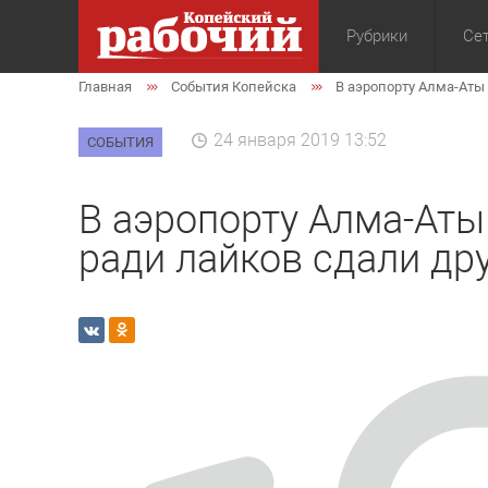
Рубрики
Сет
Главная
События Копейска
В аэропорту Алма-Аты 
Общество
Экон
24 января 2019 13:52
СОБЫТИЯ
В аэропорту Алма-Аты
ради лайков сдали дру