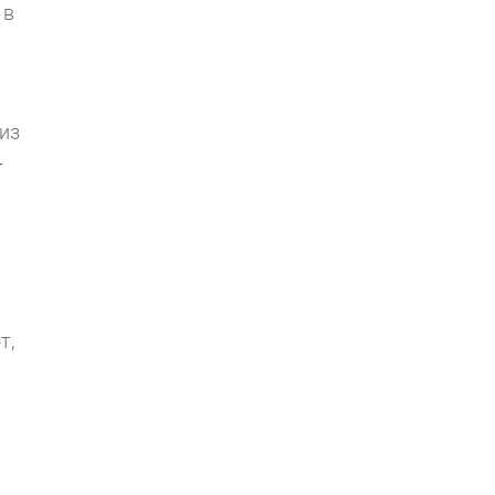
 в
 из
–
т,