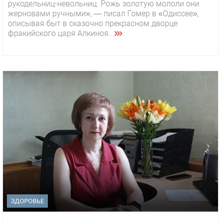
рукодельниц-невольниц. Рожь золотую мололи они
жерновами ручными», — писал Гомер в «Одиссее»,
описывая быт в сказочно прекрасном дворце
фракийского царя Алкиноя...
ЗДОРОВЬЕ