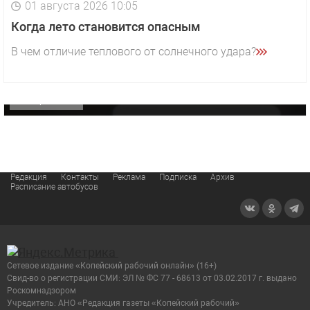
01 августа 2026 10:05
1 видео
СМОТРЕТЬ
Когда лето становится опасным
29 октября 2025 15:50
В чем отличие теплового от солнечного удара?
«Звезда» Метрана стала главным героем нового
видео компании
ОФИЦИАЛЬНО
Редакция
Контакты
Реклама
Подписка
Архив
Расписание автобусов
Сетевое издание «Копейский рабочий онлайн» (16+)
Cвид-во о регистрации СМИ: ЭЛ № ФС 77 - 68613 от 03.02.2017 г. выдано
Роскомнадзором
Учредитель: АНО «Редакция газеты «Копейский рабочий»