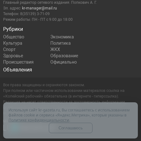
Главный редактор сетевого издания: Попкович А. Г.
Эл. адрес:
kr-manager@mail.ru
Телефон: 8(35139) 3-71-09
Режим работы: ПН - ПТ с 9:00 до 18:00
Рубрики
Общество
Экономика
Культура
Политика
Спорт
ЖКХ
Здоровье
Образование
Происшествия
Официально
Объявления
Все права защищены и охраняются законом.
При полном или частичном использовании материалов ссылка на
«Копейский рабочий» обязательна (в интернете - гиперссылка).
Редакция не несет ответственности за достоверность информации,
содержащейся в рекламных объявлениях.
Используя сайт kr-gazeta.ru, Вы соглашаетесь с использованием
Настоящий ресурс может содержать материалы 16+
файлов cookie и сервиса «Яндекс.Метрика», которые указаны в
Политике конфиденциальности
.
Соглашаюсь