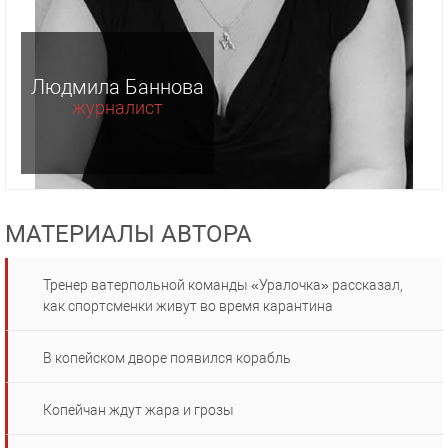
Людмила Баннова
журналист
МАТЕРИАЛЫ АВТОРА
Тренер ватерпольной команды «Уралочка» рассказал,
как спортсменки живут во время карантина
В копейском дворе появился корабль
Копейчан ждут жара и грозы