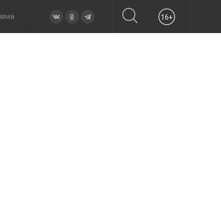
лама
16+
овье
а неделю
Образование
Вчера
Вечерние
Происшествия
Утренние
Официально