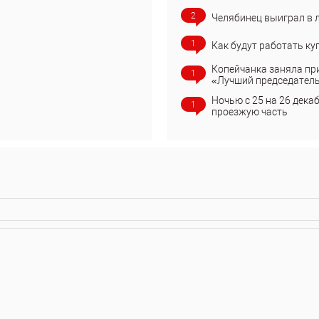
2
Челябинец выиграл в 
1
Как будут работать ку
Копейчанка заняла пр
1
«Лучший председател
Ночью с 25 на 26 дека
1
проезжую часть