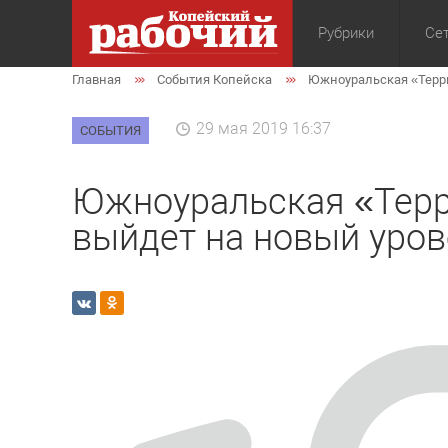
Рубрики
Сет
Главная
События Копейска
Южноуральская «Терри
Общество
Экон
29 мая 2019 16:37
СОБЫТИЯ
Южноуральская «Терр
выйдет на новый уров