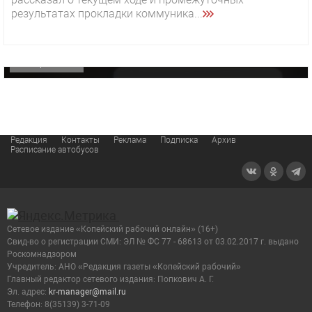
29 октября 2025 15:50
результатах прокладки коммуника...
«Звезда» Метрана стала главным героем нового
видео компании
ОФИЦИАЛЬНО
Редакция
Контакты
Реклама
Подписка
Архив
Расписание автобусов
Сетевое издание «Копейский рабочий онлайн» (16+)
Cвид-во о регистрации СМИ: ЭЛ № ФС 77 - 68613 от 03.02.2017 г. выдано
Роскомнадзором
Учредитель: АНО «Редакция газеты «Копейский рабочий»
Главный редактор сетевого издания: Попкович А. Г.
Эл. адрес:
kr-manager@mail.ru
Телефон: 8(35139) 3-71-09