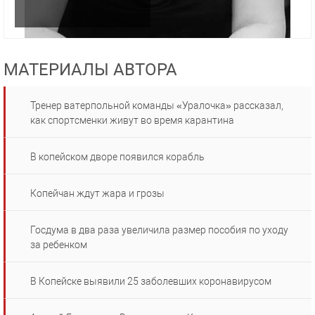
МАТЕРИАЛЫ АВТОРА
Тренер ватерпольной команды «Уралочка» рассказал,
как спортсменки живут во время карантина
В копейском дворе появился корабль
Копейчан ждут жара и грозы
Госдума в два раза увеличила размер пособия по уходу
за ребенком
В Копейске выявили 25 заболевших коронавирусом