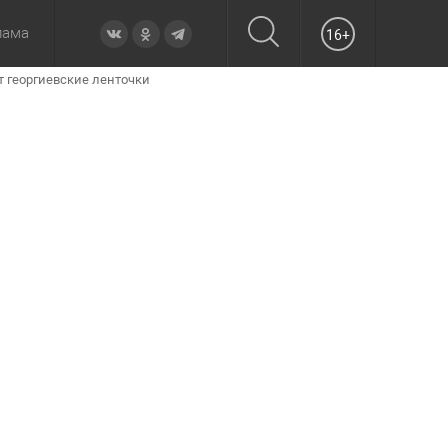
лама
16+
т георгиевские ленточки
овье
а неделю
Образование
Вчера
Вечерние
Происшествия
Утренние
Официально