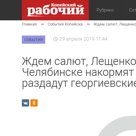
Рубрики
Сет
Главная
События Копейска
Ждем салют, Лещенко 
Общество
Экон
29 апреля 2019 11:44
СОБЫТИЯ
Ждем салют, Лещенко 
Челябинске накормят 
раздадут георгиевски