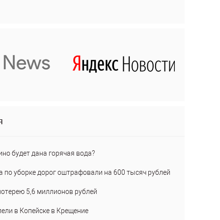
я
ино будет дана горячая вода?
а по уборке дорог оштрафовали на 600 тысяч рублей
лотерею 5,6 миллионов рублей
пели в Копейске в Крещение