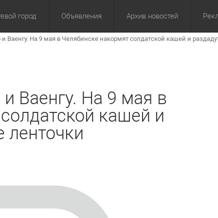
евой город
Объявления
Архив новостей
Рек
и Ваенгу. На 9 мая в Челябинске накормят солдатской кашей и раздаду
омика
Культура
Политика
За сутки
Спорт
За 3 дня
ЖКХ
Здор
З
и Ваенгу. На 9 мая в
солдатской кашей и
е ленточки