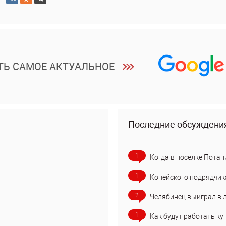
ТЬ САМОЕ АКТУАЛЬНОЕ
Последние обсуждени
1
Когда в поселке Потан
1
Копейского подрядчик
2
Челябинец выиграл в 
1
Как будут работать ку