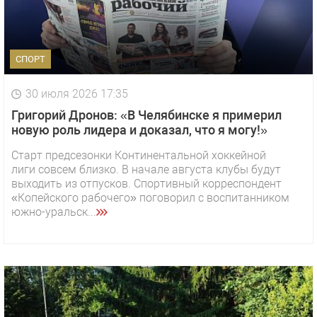
СПОРТ
30 июля 2026 17:35
Григорий Дронов: «В Челябинске я примерил
новую роль лидера и доказал, что я могу!»
Старт предсезонки Континентальной хоккейной
лиги совсем близко. В начале августа клубы будут
выходить из отпусков. Спортивный корреспондент
«Копейского рабочего» поговорил с воспитанником
южно-уральск...