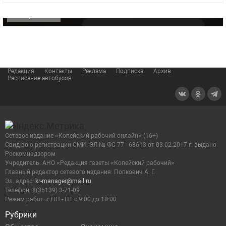
ОФИЦИАЛЬНО
Редакция
Контакты
Реклама
Подписка
Архив
Расписание автобусов
Сетевое издание «Копейский рабочий онлайн» (16+)
Cвид-во о регистрации СМИ: ЭЛ № ФС 77 - 68613 от 03.02.2017 г. выдано
Роскомнадзором
Учредитель: АНО «Редакция газеты «Копейский рабочий»
Главный редактор сетевого издания: Попкович А. Г.
Эл. адрес:
kr-manager@mail.ru
Телефон: 8(35139) 3-71-09
Режим работы: ПН - ПТ с 9:00 до 18:00
Рубрики