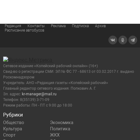
Редакция
Контакты
Реклама
Подписка
Архив
Расписание автобусов
Сетевое издание «Копейский рабочий онлайн» (16+)
Cвид-во о регистрации СМИ: ЭЛ № ФС 77 - 68613 от 03.02.2017 г. выдано
Роскомнадзором
Учредитель: АНО «Редакция газеты «Копейский рабочий»
Главный редактор сетевого издания: Попкович А. Г.
Эл. адрес:
kr-manager@mail.ru
Телефон: 8(35139) 3-71-09
Режим работы: ПН - ПТ с 9:00 до 18:00
Рубрики
Общество
Экономика
Культура
Политика
Спорт
ЖКХ