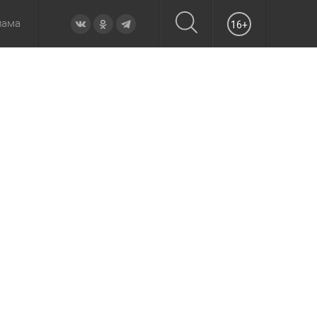
лама
16+
овье
а неделю
Образование
Вчера
Вечерние
Происшествия
Утренние
Официально