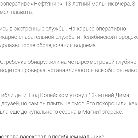
ооперативе «Нефтяник». 13-летний мальчик вчера, 3
умел плавать.
ись в экстренные службы. На карьер оперативно
ожарно-спасательной службы и Челябинской городск
одолазы после обследования водоема.
С, ребенка обнаружили на четырехметровой глубине 
оводится проверка, устанавливаются все обстоятельс
гибли дети. Под Копейском утонул 13-летний Дима
 друзей, но сам выплыть не смог. Его похоронили, как
шла еще до купального сезона в Магнитогорске.
оселова рассказал о погибшем мальчике