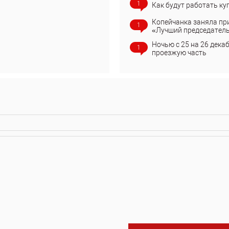
1
Как будут работать ку
Копейчанка заняла пр
1
«Лучший председател
Ночью с 25 на 26 дека
1
проезжую часть